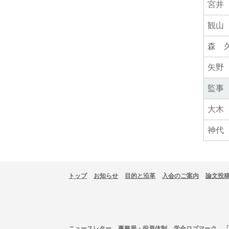
宮井
観山
森 
矢野
監事
大木
神代
トップ
お知らせ
目的と沿革
入会のご案内
論文投
ニュースレター
事務局・役員体制
学会ロゴマーク