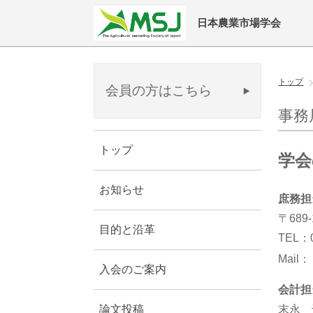
日本農業市場学会
トップ
会員の方はこちら
事務
トップ
学会
お知らせ
庶務担
〒68
目的と沿革
TEL：0
Mail
入会のご案内
会計担
末永 
論文投稿