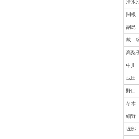
清水
関根
副島
戴 
高梨
中川
成田
野口
冬木
細野
堀部