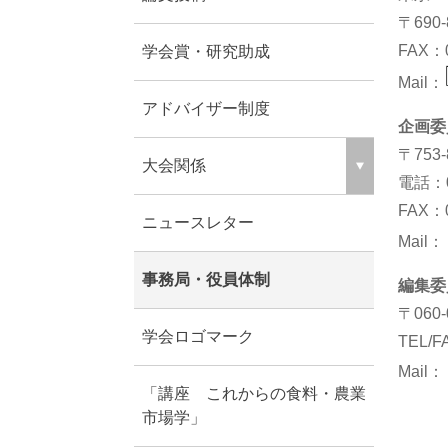
〒69
FAX：0
学会賞・研究助成
Mail：
アドバイザー制度
企画委
〒753
大会関係
電話：08
FAX：0
ニュースレター
Mail
事務局・役員体制
編集委
〒06
学会ロゴマーク
TEL/F
Mail
「講座 これからの食料・農業
市場学」