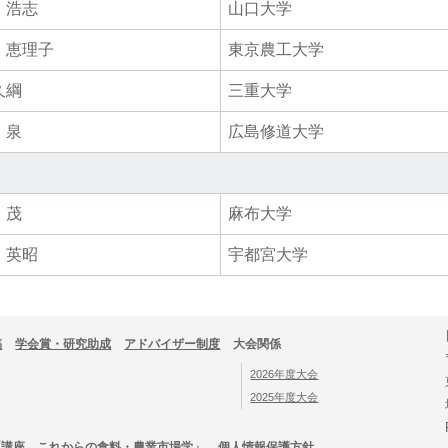
 浩志
山口大学
 恵理子
東京農工大学
久綱
三重大学
 泉
広島修道大学
 茂
麻布大学
 英昭
宇都宮大学
稿
学会賞・研究助成
アドバイザー制度
大会関係
2026年度大会
2025年度大会
「講座 これからの食料・農業市場学」
個人情報保護方針